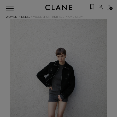
0
WOMEN
>
DRESS
> WOOL SHORT KNIT ALL IN ONE
GRAY