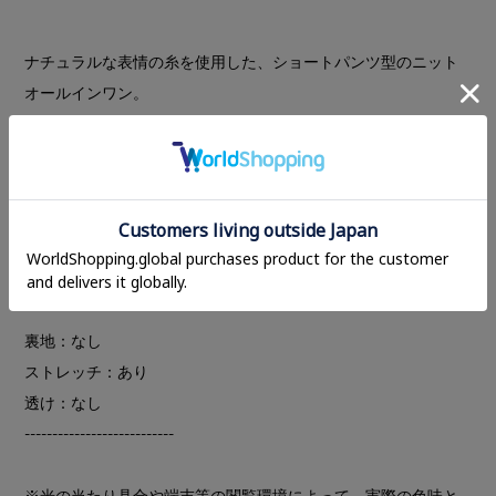
ナチュラルな表情の糸を使用した、ショートパンツ型のニット
オールインワン。
総針の編み地にすることで自然なハリ感を出し、この糸ならで
はの柔らかな雰囲気を活かしてCLANEらしく仕上げました。
体に密着しすぎないよう風合いを調整し、キックバックをやや
弱めに設定することで、リラックス感のある着心地に。冬はタ
イツやソックスを合わせたスタイリングもおすすめです。
---------------------------
裏地：なし
ストレッチ：あり
透け：なし
---------------------------
※光の当たり具合や端末等の閲覧環境によって、実際の色味と