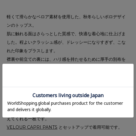
軽くて滑らかなベロア素材を使用した、秋冬らしいポロデザイ
ンのトップス。
肌に触れる面はさらっとした質感で、快適な着心地に仕上げま
した。程よいクラッシュ感が、ドレッシーになりすぎず、こな
れた印象をプラスします。
襟裏や前立ての裏には、ハリ感を持たせるために厚手の別布を
施し、全体のフォルムが美しく見えるよう工夫しています。
顔まわりを華やかに見せる大きめの襟と、太めにデザインした
袖口のカフスがアクセント。ゆったりとしたオーバーサイズシ
ルエットで、一枚で着映えするアイテムです。
やや深めに設定した前開きは、抜け感のあるスタイリングにも
ぴったり。秋冬のコーディネートに上品さとリラックス感を添
えてくれる一枚です。
VELOUR CAPRI PANTS
とセットアップで着用可能です。