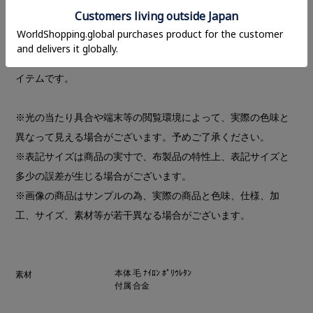
程よくホールド感がありながら、肌触りが良く敏感肌の方でも
ストレスなく着用いただけます。切り替え付近にはCLANEロゴ
プレートをあしらいました。冬のへアアクセとして活躍するア
イテムです。
※光の当たり具合や端末等の閲覧環境によって、実際の色味と
異なって見える場合がございます。予めご了承ください。
※表記サイズは商品の実寸で、布製品の特性上、表記サイズと
多少の誤差が生じる場合がございます。
※画像の商品はサンプルの為、実際の商品と色味、仕様、加
工、サイズ、素材等が若干異なる場合がございます。
本体 毛 ﾅｲﾛﾝ ﾎﾟﾘｳﾚﾀﾝ
素材
付属 合金