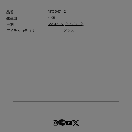
19136-8142
品番
中国
生産国
WOMEN(ウィメンズ)
性別
GOODS(グッズ)
アイテムカテゴリ