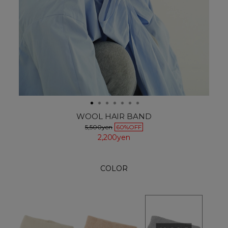
WOOL HAIR BAND
5,500yen
60%OFF
2,200yen
COLOR