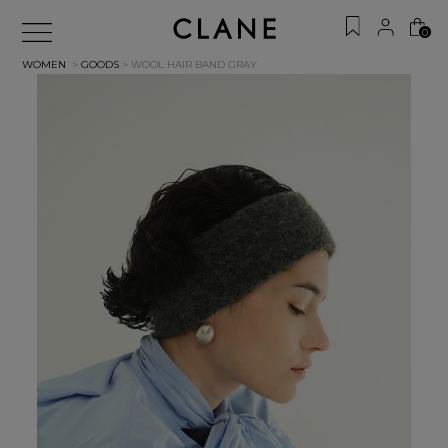
0
WOMEN
>
GOODS
> WOOL HAIR BAND
GRAY