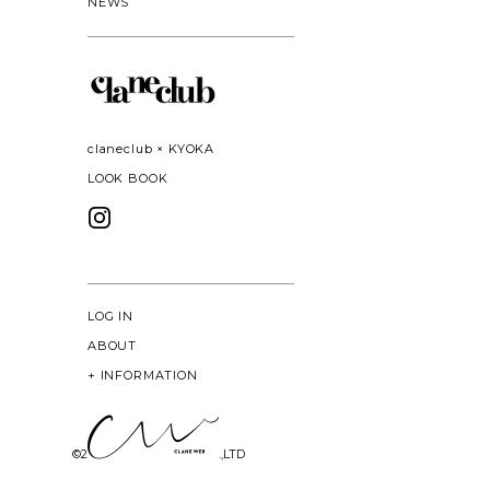
NEWS
claneclub × KYOKA
LOOK BOOK
LOG IN
ABOUT
+
INFORMATION
©
2026 CLANE DESIGN CO.,LTD