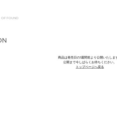
 OF FOUND
ON
商品は発売日の1週間前より公開いたしま
公開まで今しばらくお待ちください。
トップページへ戻る