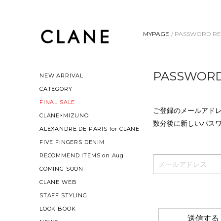
MYPAGE
/ PASSWORD R
PASSWORD
NEW ARRIVAL
CATEGORY
FINAL SALE
ご登録のメールアド
CLANE×MIZUNO
数分後に新しいパス
ALEXANDRE DE PARIS for CLANE
FIVE FINGERS DENIM
RECOMMEND ITEMS on Aug
COMING SOON
CLANE WEB
STAFF STYLING
LOOK BOOK