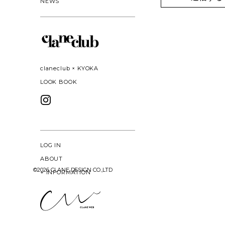
NEWS
claneclub × KYOKA
LOOK BOOK
LOG IN
ABOUT
©
2026 CLANE DESIGN CO.,LTD
+
INFORMATION