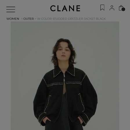
0
WOMEN
>
OUTER
> W COLOR STUDDED DRIZZLER JACKET
BLACK