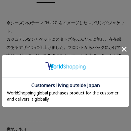
今シーズンのテーマ “HUG” をイメージしたスプリングジャケッ
ト。
カジュアルなジャケットにスタッズをふんだんに施し、存在感
のあるデザインに仕上げました。フロントからバックにかけて
寄せたギャザーが、丸みのあるシルエットを表現。タックと切
り替えで構築したワイドスリーブに、CLANEらしさが詰まって
います。
ベージュはバイカラーで仕上げ、顔まわりに明るさを添えるこ
とで、スタッズディテールながら柔らかい印象に。
春らしい薄手のギャバ素材を使用し、軽やかな着心地で一枚で
もスタイリングが完成するジャケットです。
---------------------------
裏地：あり