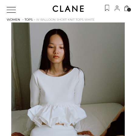
0
WOMEN
>
TOPS
> W BALLOON SHORT KNIT TOPS
WHITE