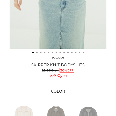
SOLDOUT
SKIPPER KNIT BODYSUITS
22,000yen
30%OFF
15,400yen
COLOR