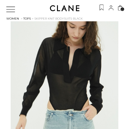
0
WOMEN
>
TOPS
> SKIPPER KNIT BODYSUITS
BLACK