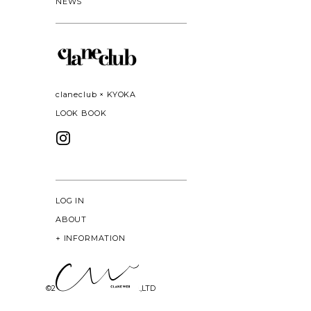
NEWS
claneclub × KYOKA
LOOK BOOK
LOG IN
ABOUT
+
INFORMATION
©
2026 CLANE DESIGN CO.,LTD