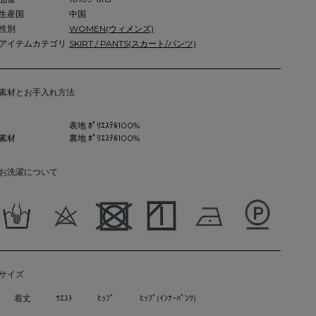
生産国
中国
性別
WOMEN(ウィメンズ)
アイテムカテゴリ
SKIRT / PANTS(スカート/パンツ)
素材とお手入れ方法
表地 ﾎﾟﾘｴｽﾃﾙ100%
素材
裏地 ﾎﾟﾘｴｽﾃﾙ100%
お洗濯について
サイズ
着丈
ｳｴｽﾄ
ﾋｯﾌﾟ
ﾋｯﾌﾟ(ｲﾝﾅｰﾊﾟﾝﾂ)