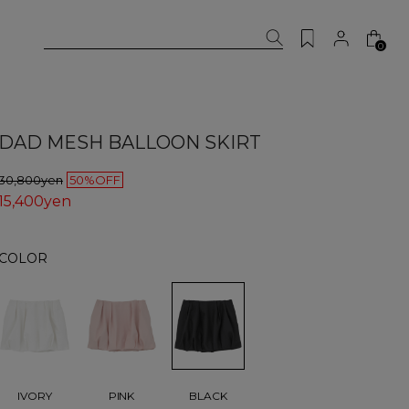
0
DAD MESH BALLOON SKIRT
30,800yen
50%OFF
15,400yen
COLOR
BLACK
IVORY
PINK