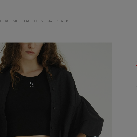
> DAD MESH BALLOON SKIRT
BLACK