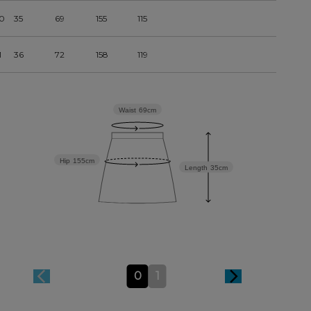
0
35
69
155
115
1
36
72
158
119
Waist
69cm
Hip
155cm
Length
35cm
0
1