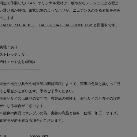
桐生で作製したCLANEオリジナル素材は、細やかなメッシュによる程よ
い透け感が特徴。形状記憶のようなハリが、ニュアンスのある表情を生み
出します。
DAD MESH JACKET
、
DAD SHORT BALLOON TOPS
と同素材です。
---------------------------
裏地：あり
ストレッチ：なし
透け：ややあり(表地)
---------------------------
※光の当たり具合や端末等の閲覧環境によって、実際の色味と異なって見
える場合がございます。予めご了承ください。
※表記サイズは商品の実寸で、布製品の特性上、表記サイズと多少の誤差
が生じる場合がございます。
※画像の商品はサンプルの為、実際の商品と色味、仕様、加工、サイズ、
素材等が若干異なる場合がございます。
品番
10109-6113