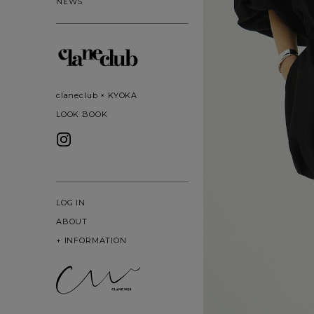
NEWS
claneclub × KYOKA
LOOK BOOK
LOG IN
ABOUT
+
INFORMATION