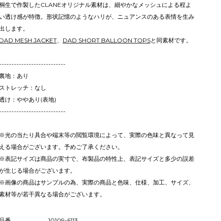
桐生で作製したCLANEオリジナル素材は、細やかなメッシュによる程よ
い透け感が特徴。形状記憶のようなハリが、ニュアンスのある表情を生み
出します。
DAD MESH JACKET
、
DAD SHORT BALLOON TOPS
と同素材です。
---------------------------
裏地：あり
ストレッチ：なし
透け：ややあり(表地)
---------------------------
※光の当たり具合や端末等の閲覧環境によって、実際の色味と異なって見
える場合がございます。予めご了承ください。
※表記サイズは商品の実寸で、布製品の特性上、表記サイズと多少の誤差
が生じる場合がございます。
※画像の商品はサンプルの為、実際の商品と色味、仕様、加工、サイズ、
素材等が若干異なる場合がございます。
品番
10109-6113