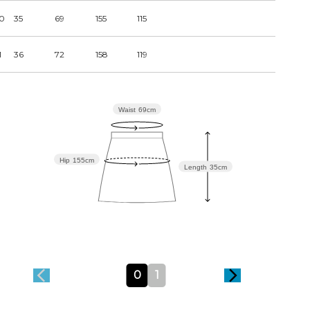
0
35
69
155
115
1
36
72
158
119
Waist
69cm
Hip
155cm
Length
35cm
0
1