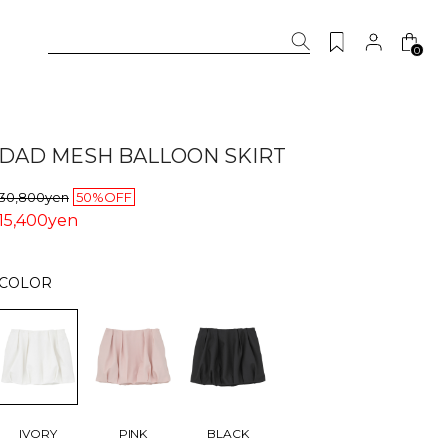
0
DAD MESH BALLOON SKIRT
30,800yen
50%OFF
15,400yen
COLOR
IVORY
PINK
BLACK