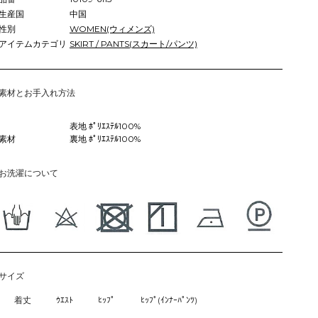
生産国
中国
性別
WOMEN(ウィメンズ)
アイテムカテゴリ
SKIRT / PANTS(スカート/パンツ)
素材とお手入れ方法
表地 ﾎﾟﾘｴｽﾃﾙ100%
素材
裏地 ﾎﾟﾘｴｽﾃﾙ100%
お洗濯について
サイズ
着丈
ｳｴｽﾄ
ﾋｯﾌﾟ
ﾋｯﾌﾟ(ｲﾝﾅｰﾊﾟﾝﾂ)