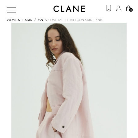
0
WOMEN
>
SKIRT / PANTS
> DAD MESH BALLOON SKIRT
PINK