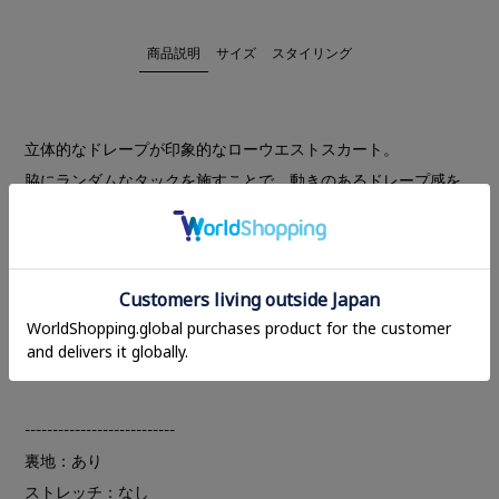
商品説明
サイズ
スタイリング
立体的なドレープが印象的なローウエストスカート。
脇にランダムなタックを施すことで、動きのあるドレープ感を
演出。程よいローウエスト設定で、モードな抜け感のある印象
に仕上げました。
ヒップにはポケットを配し、バックに施した深めのスリットに
よって、足さばきも良く快適に着用いただけます。ナイロンコ
ットンのハリのある素材を使用しており、合成繊維に寄りすぎ
ないナチュラルな風合いが特徴です。
---------------------------
裏地：あり
ストレッチ：なし