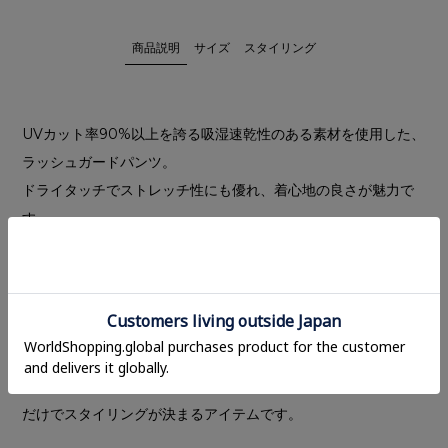
商品説明
サイズ
スタイリング
UVカット率90%以上を誇る吸湿速乾性のある素材を使用した、
ラッシュガードパンツ。
ドライタッチでストレッチ性にも優れ、着心地の良さが魅力で
す。
ゆったりとしたシルエットながら、ウエストのデザインと縦に
落ちるタックディテールがスタイルアップを叶えます。
ウエストはぐるりゴム仕様で、フロントのドローストリングで
サイズ調整が可能。コンシールファスナーポケット付きで、機
能性にも優れたデザインに仕上げました。
動きやすく快適な穿き心地で、シンプルなトップスを合わせる
だけでスタイリングが決まるアイテムです。