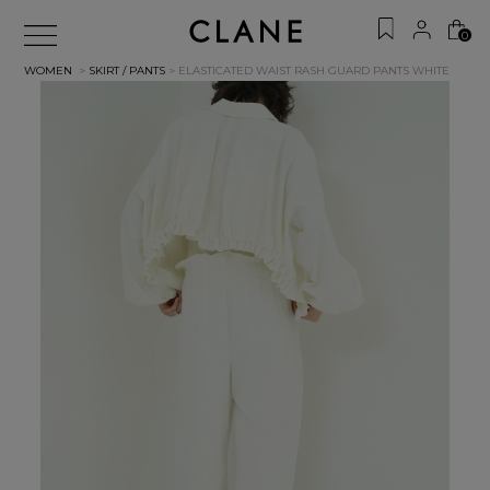
0
WOMEN
>
SKIRT / PANTS
> ELASTICATED WAIST RASH GUARD PANTS
WHITE