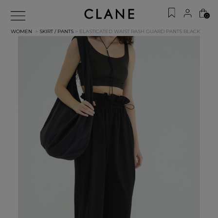
0
WOMEN
>
SKIRT / PANTS
> ELASTICATED WAIST RASH GUARD PANTS
BLACK