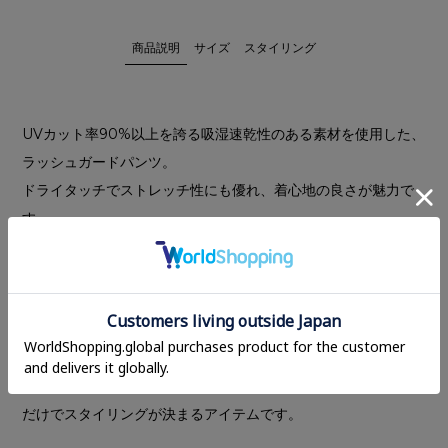
商品説明
サイズ
スタイリング
UVカット率90%以上を誇る吸湿速乾性のある素材を使用した、
ラッシュガードパンツ。
ドライタッチでストレッチ性にも優れ、着心地の良さが魅力で
す。
ゆったりとしたシルエットながら、ウエストのデザインと縦に
落ちるタックディテールがスタイルアップを叶えます。
ウエストはぐるりゴム仕様で、フロントのドローストリングで
サイズ調整が可能。コンシールファスナーポケット付きで、機
能性にも優れたデザインに仕上げました。
動きやすく快適な穿き心地で、シンプルなトップスを合わせる
だけでスタイリングが決まるアイテムです。