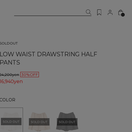
0
SOLDOUT
LOW WAIST DRAWSTRING HALF
PANTS
24,200yen
30%OFF
16,940yen
COLOR