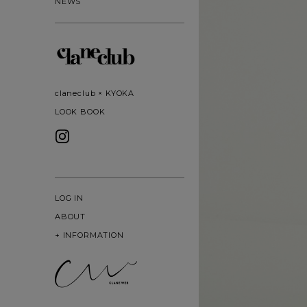
NEWS
claneclub × KYOKA
LOOK BOOK
LOG IN
ABOUT
+
INFORMATION