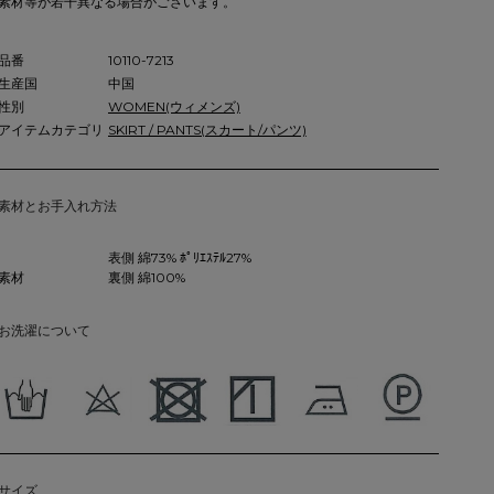
素材等が若干異なる場合がございます。
品番
10110-7213
生産国
中国
性別
WOMEN(ウィメンズ)
アイテムカテゴリ
SKIRT / PANTS(スカート/パンツ)
素材とお手入れ方法
表側 綿73% ﾎﾟﾘｴｽﾃﾙ27%
素材
裏側 綿100%
お洗濯について
サイズ