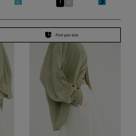
1
2
Find your size