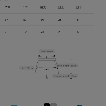
ｳｴｽﾄ
ﾋｯﾌﾟ
脇丈
股上
股下
1
67
159
46
28
15
2
70
162
48
29
16
Waist
67cm
Rise length
28cm
Hip
159cm
Inseam length
15cm