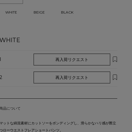
WHITE
BEIGE
BLACK
WHITE
1
再入荷リクエスト
2
再入荷リクエスト
商品について
マットな綿混素材にカットソーをボンディングし、滑らかなハリ感が際立
つローウエストフレアショートパンツ。