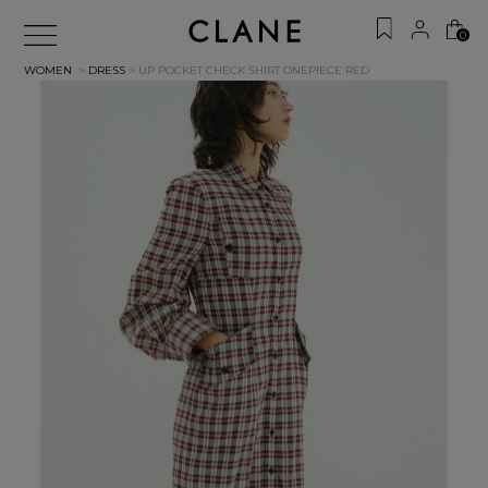
0
WOMEN
>
DRESS
> UP POCKET CHECK SHIRT ONEPIECE
RED