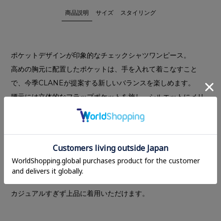
商品説明
サイズ
スタイリング
ポケットデザインが印象的なチェックシャツワンピース。
高めの胸元に配置したポケットは、手を入れて着こなすこと
で、今季CLANEが提案する新しいバランスを楽しめます。
腰元には立体的なフラップポケットを施し、シルエットにメリ
ハリをプラス。程よくシェイプしたウエストラインが、まっす
ぐに落ちる綺麗なシルエットを引き立てます。取り外し可能な
肩パッドを内蔵し、袖にはタックを入れ、立体的で丸みのある
フォルムを表現した、マニッシュさの中に女性らしさを感じら
れる、CLANEらしい一着です。
程よい大きさのチェック柄と、奥行きのある2トーンの配色で、
カジュアルすぎず上品に着用いただけます。
---------------------------