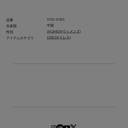
10112-5083
品番
中国
生産国
WOMEN(ウィメンズ)
性別
DRESS(ドレス)
アイテムカテゴリ