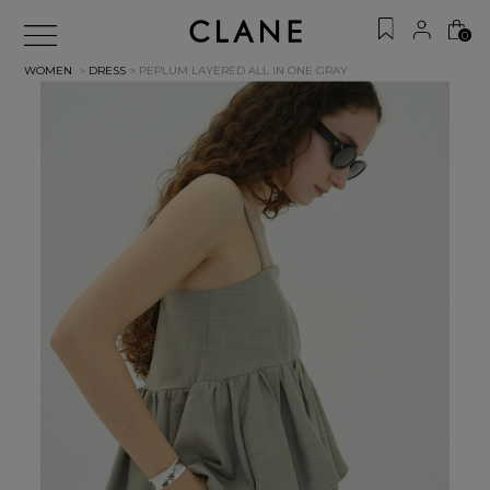
0
WOMEN
>
DRESS
> PEPLUM LAYERED ALL IN ONE
GRAY