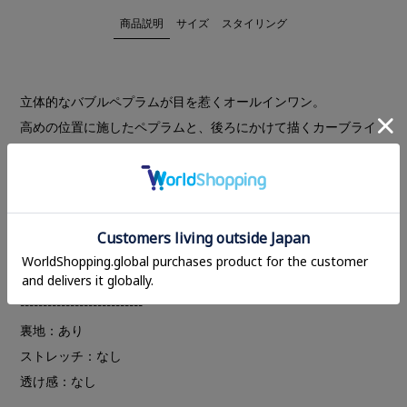
商品説明
サイズ
スタイリング
立体的なバブルペプラムが目を惹くオールインワン。
高めの位置に施したペプラムと、後ろにかけて描くカーブライ
ンが印象的で、スタイルアップ効果があります。
ストラップは長さ調整が可能で、インナーを合わせたレイヤー
ドスタイルから一枚での着用まで幅広く対応。程よくゆとりの
あるパンツシルエットが抜け感をプラスし、シーズンを通して
活躍する一着です。
---------------------------
裏地：あり
ストレッチ：なし
透け感：なし
---------------------------