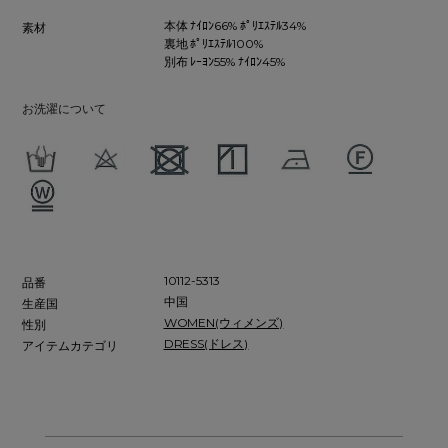
本体 ﾅｲﾛﾝ66% ﾎﾟﾘｴｽﾃﾙ34%
素材
裏地 ﾎﾟﾘｴｽﾃﾙ100%
別布 ﾚｰﾖﾝ55% ﾅｲﾛﾝ45%
お洗濯について
10112-5313
品番
中国
生産国
WOMEN(ウィメンズ)
性別
DRESS(ドレス)
アイテムカテゴリ