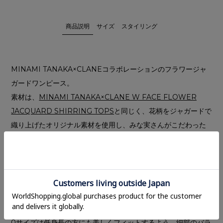
商品説明
サイズ
スタイリング
MINAMI TANAKA×CLANEコラボレーションのフラワージャ
ガードワンピース。
素材は、
MINAMI TANAKA×CLANE W FACE FLOWER
JACQUARD SHIRRING TOPS
と同じく、花柄をジャガードで
織り上げたオリジナル素材を使用し、みな実さんがこだわった
“低身長の方でもバランス良く着られる柄” を追求しました。
素材の魅力を引き立てるため、デザインはシンプルなIラインシ
ルエットに。
背中にはシアーの切り替えを施し、スカート裏地をあえてミニ
丈に設定することで、歩くたびに足元へほのかな抜けが生まれ
る一着に仕上げています。
0サイズは低身長の方にも美しくフィットするよう、細部のバラ