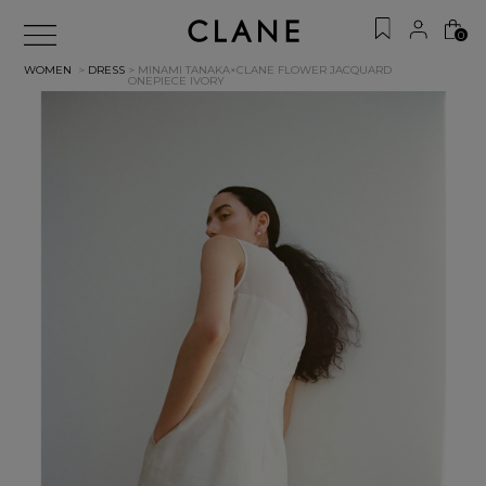
0
WOMEN
>
DRESS
> MINAMI TANAKA×CLANE FLOWER JACQUARD
ONEPIECE
IVORY