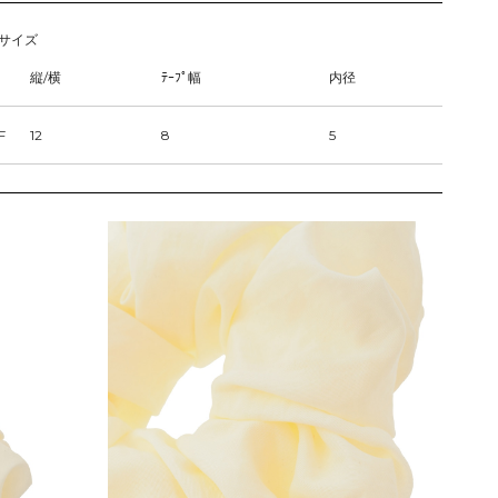
サイズ
縦/横
ﾃｰﾌﾟ幅
内径
F
12
8
5