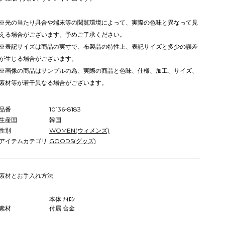
※光の当たり具合や端末等の閲覧環境によって、実際の色味と異なって見
える場合がございます。予めご了承ください。
※表記サイズは商品の実寸で、布製品の特性上、表記サイズと多少の誤差
が生じる場合がございます。
※画像の商品はサンプルの為、実際の商品と色味、仕様、加工、サイズ、
素材等が若干異なる場合がございます。
品番
10136-8183
生産国
韓国
性別
WOMEN(ウィメンズ)
アイテムカテゴリ
GOODS(グッズ)
素材とお手入れ方法
本体 ﾅｲﾛﾝ
素材
付属 合金