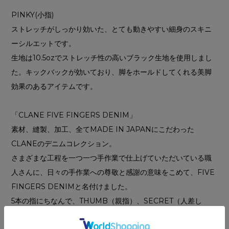
PINKY(小指)
ストレッチがしっかり効いた、とても動きやすい細身のスキニ
ーシルエットです。
生地は10.5ozでストレッチ性の高いブラック生地を使用しまし
た。キックバックが効いており、脚をホールドしてくれる美脚
効果のあるアイテムです。
「CLANE FIVE FINGERS DENIM」
素材、縫製、加工、全てMADE IN JAPANにこだわった
CLANEのデニムコレクション。
さまざまな工程を一つ一つ手作業で仕上げていただいている職
人さんに、日々の手作業への尊敬と感謝の意味をこめて、FIVE
FINGERS DENIMと名付けました。
5本の指にちなんで、THUMB（親指）、SECRET（人差し
指）、SECOND（中指）、RING（薬指）、PINKY（小指）の