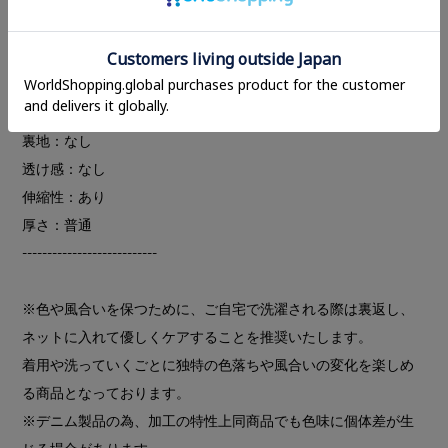
５型のシルエットを展開。それぞれの指の特徴とリンクするデ
ニムのシルエットは、トレンドに左右されず長く愛用いただけ
るアイテムです。
---------------------------
裏地：なし
透け感：なし
伸縮性：あり
厚さ：普通
---------------------------
※色や風合いを保つために、ご自宅で洗濯される際は裏返し、
ネットに入れて優しくケアすることを推奨いたします。
着用や洗っていくごとに独特の色落ちや風合いの変化を楽しめ
る商品となっております。
※デニム製品の為、加工の特性上同商品でも色味に個体差が生