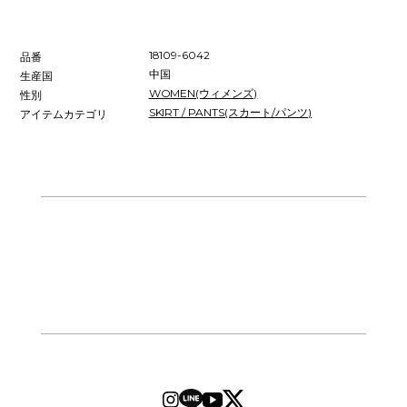
18109-6042
品番
中国
生産国
WOMEN(ウィメンズ)
性別
SKIRT / PANTS(スカート/パンツ)
アイテムカテゴリ