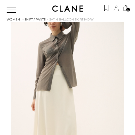
0
WOMEN
>
SKIRT / PANTS
> SATIN BALLOON SKIRT
IVORY