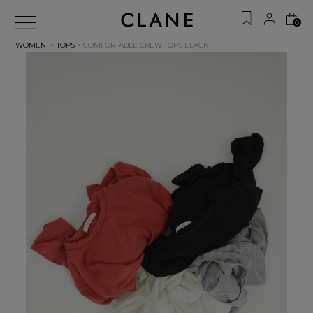
0
WOMEN
>
TOPS
> COMFORTABLE CREW TOPS
BLACK