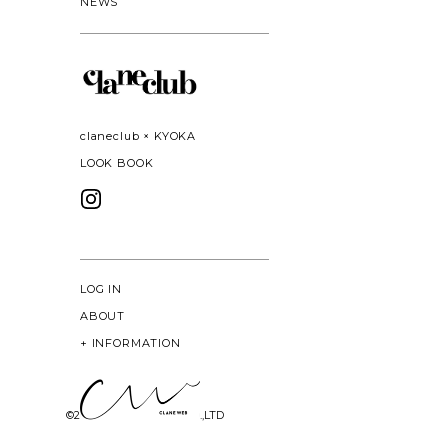
NEWS
claneclub × KYOKA
LOOK BOOK
LOG IN
ABOUT
+
INFORMATION
©
2026 CLANE DESIGN CO.,LTD