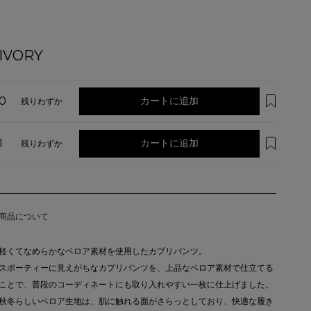
IVORY
0
カートに追加
残りわずか
1
カートに追加
残りわずか
商品について
軽くてなめらかなベロア素材を使用したカプリパンツ。
スポーティーに見えがちなカプリパンツを、上品なベロア素材で仕立てる
ことで、普段のコーディネートにも取り入れやすい一枚に仕上げました。
秋冬らしいベロア生地は、肌に触れる面がさらっとしており、快適な履き