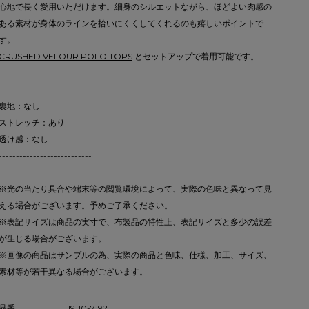
心地で長く愛用いただけます。細身のシルエットながら、ほどよい肉感の
ある素材が身体のラインを拾いにくくしてくれるのも嬉しいポイントで
す。
CRUSHED VELOUR POLO TOPS
とセットアップで着用可能です。
---------------------------
裏地：なし
ストレッチ：あり
透け感：なし
---------------------------
※光の当たり具合や端末等の閲覧環境によって、実際の色味と異なって見
える場合がございます。予めご了承ください。
※表記サイズは商品の実寸で、布製品の特性上、表記サイズと多少の誤差
が生じる場合がございます。
※画像の商品はサンプルの為、実際の商品と色味、仕様、加工、サイズ、
素材等が若干異なる場合がございます。
品番
19110-7192