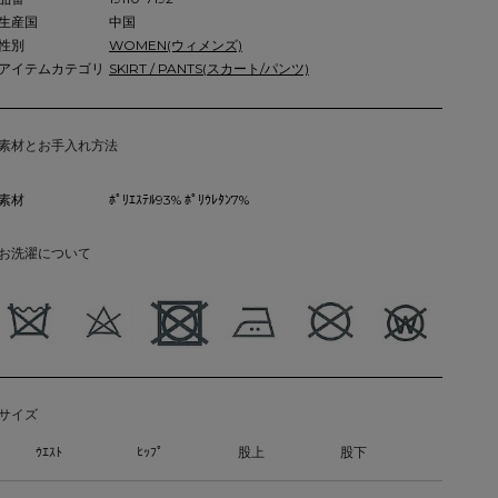
生産国
中国
性別
WOMEN(ウィメンズ)
アイテムカテゴリ
SKIRT / PANTS(スカート/パンツ)
素材とお手入れ方法
素材
ﾎﾟﾘｴｽﾃﾙ93% ﾎﾟﾘｳﾚﾀﾝ7%
お洗濯について
サイズ
ｳｴｽﾄ
ﾋｯﾌﾟ
股上
股下