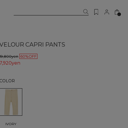
0
VELOUR CAPRI PANTS
19,800yen
60%OFF
7,920yen
COLOR
IVORY