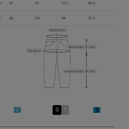
0
61
81
27.5
38.5
1
66
86
28
39.5
Waist
61cm
Rise length
27.5cm
Hip
81cm
Inseam length
38.5cm
0
1