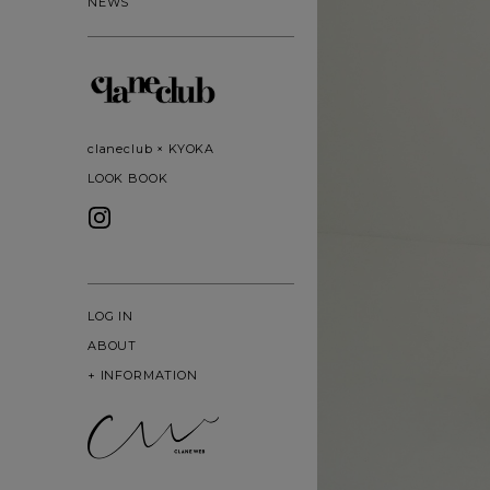
NEWS
claneclub × KYOKA
LOOK BOOK
LOG IN
ABOUT
+
INFORMATION