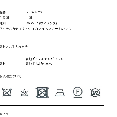
品番
19110-7402
生産国
中国
性別
WOMEN(ウィメンズ)
アイテムカテゴリ
SKIRT / PANTS(スカート/パンツ)
素材とお手入れ方法
表地 ﾎﾟﾘｴｽﾃﾙ68% ﾅｲﾛﾝ32%
素材
裏地 ﾎﾟﾘｴｽﾃﾙ100%
お洗濯について
サイズ