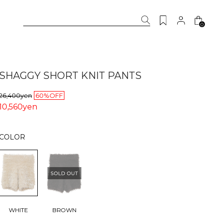
0
SHAGGY SHORT KNIT PANTS
26,400yen
60%OFF
10,560yen
COLOR
WHITE
BROWN