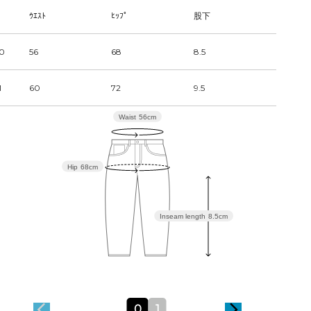
ｳｴｽﾄ
ﾋｯﾌﾟ
股下
0
56
68
8.5
1
60
72
9.5
Waist
56cm
Hip
68cm
Inseam length
8.5cm
0
1