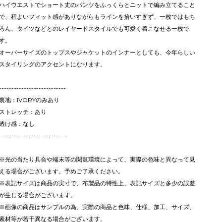
ハイウエストでショート丈のパンツをふっくらとニットで編み立てること
で、程よいフィット感がありながらもラインを拾いすぎず、一枚ではもち
ろん、タイツなどとのレイヤードスタイルでも可愛く着こなせる一枚で
す。
オーバーサイズのトップスやジャケットのインナーとしても、今年らしい
スタイリングのアクセントになります。
---------------------------
裏地：IVORYのみあり
ストレッチ：あり
透け感：なし
---------------------------
※光の当たり具合や端末等の閲覧環境によって、実際の色味と異なって見
える場合がございます。予めご了承ください。
※表記サイズは商品の実寸で、布製品の特性上、表記サイズと多少の誤差
が生じる場合がございます。
※画像の商品はサンプルの為、実際の商品と色味、仕様、加工、サイズ、
素材等が若干異なる場合がございます。