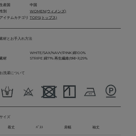
生産国
中国
性別
WOMEN(ウィメンズ)
アイテムカテゴリ
TOPS(トップス)
素材とお手入れ方法
WHITE/SAX/NAVY/PINK 綿100%
素材
STRIPE 綿71% 再生繊維(ｾﾙﾛｰｽ)29%
お洗濯について
サイズ
着丈
ﾊﾞｽﾄ
肩幅
袖丈