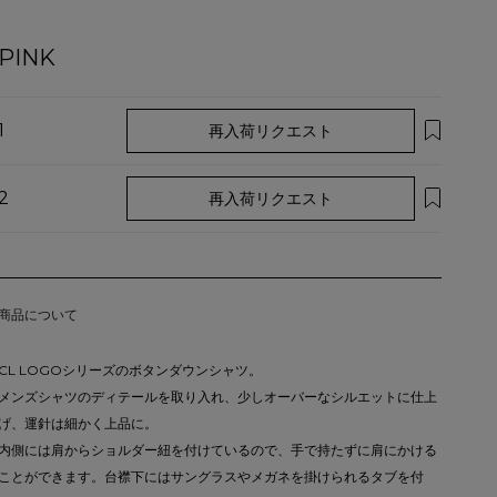
PINK
1
再入荷リクエスト
2
再入荷リクエスト
商品について
CL LOGOシリーズのボタンダウンシャツ。
メンズシャツのディテールを取り入れ、少しオーバーなシルエットに仕上
げ、運針は細かく上品に。
内側には肩からショルダー紐を付けているので、手で持たずに肩にかける
ことができます。台襟下にはサングラスやメガネを掛けられるタブを付