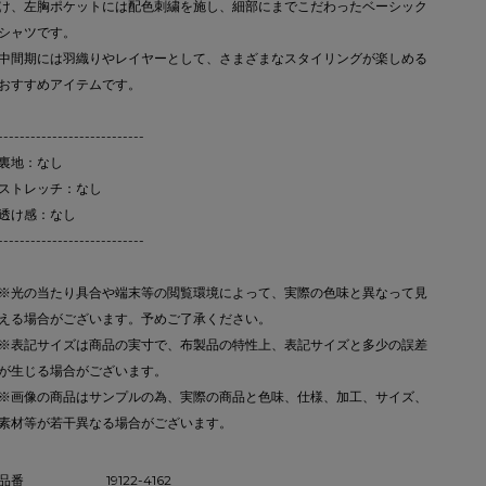
け、左胸ポケットには配色刺繍を施し、細部にまでこだわったベーシック
シャツです。
中間期には羽織りやレイヤーとして、さまざまなスタイリングが楽しめる
おすすめアイテムです。
---------------------------
裏地：なし
ストレッチ：なし
透け感：なし
---------------------------
※光の当たり具合や端末等の閲覧環境によって、実際の色味と異なって見
える場合がございます。予めご了承ください。
※表記サイズは商品の実寸で、布製品の特性上、表記サイズと多少の誤差
が生じる場合がございます。
※画像の商品はサンプルの為、実際の商品と色味、仕様、加工、サイズ、
素材等が若干異なる場合がございます。
品番
19122-4162