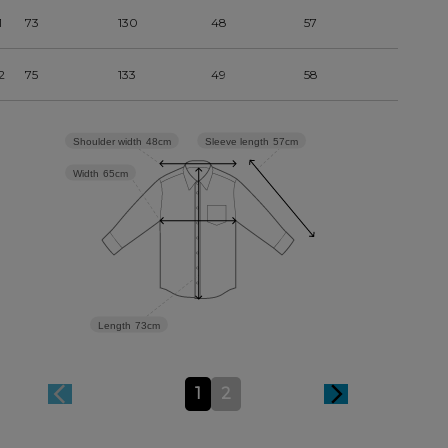
1
73
130
48
57
2
75
133
49
58
Sleeve length
57cm
Shoulder width
48cm
Width
65cm
Length
73cm
1
2