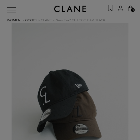
0
WOMEN
>
GOODS
> CLANE × New Era? CL LOGO CAP
BLACK