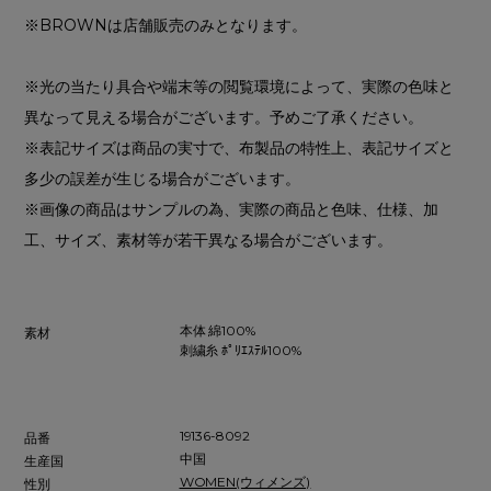
※BROWNは店舗販売のみとなります。
※光の当たり具合や端末等の閲覧環境によって、実際の色味と
異なって見える場合がございます。予めご了承ください。
※表記サイズは商品の実寸で、布製品の特性上、表記サイズと
多少の誤差が生じる場合がございます。
※画像の商品はサンプルの為、実際の商品と色味、仕様、加
工、サイズ、素材等が若干異なる場合がございます。
本体 綿100%
素材
刺繍糸 ﾎﾟﾘｴｽﾃﾙ100%
19136-8092
品番
中国
生産国
WOMEN(ウィメンズ)
性別