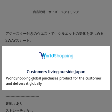
商品説明
サイズ
スタイリング
アジャスター付きのウエストで、シルエットの変化を楽しめる
2WAYスカート。
ローウエストのシンプルなストレートラインをベースに、内側
のアジャスターでウエストを調整することで、ジャストウエス
トでも着用可能な仕様に仕上げました。
センターに施したステッチが縦のラインを強調し、スタイルア
ップを演出。やや厚みのあるしっかりとした素材で、下着のラ
インが響きにくく、快適な着心地のスカートです。
---------------------------
裏地：あり
ストレッチ：なし