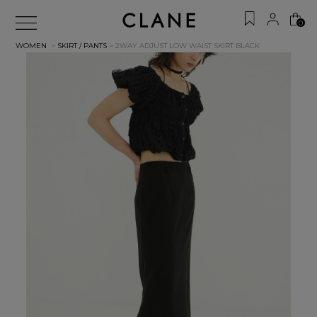
0
WOMEN
>
SKIRT / PANTS
> 2WAY ADJUST LOW WAIST SKIRT
BLACK