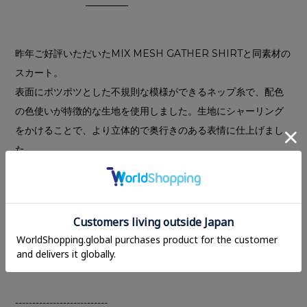
昨年ご好評いただいたMIX MESH GATHER SHIRTと同素材の
スカート。
表面にポツポツとした不規則な模様ができるネップ糸で、配色
の色使いが特徴的な生地を使用しました。生地にシャーリング
をかけることで、より立体的で奥行きのある表情に仕上げまし
た。
ややローウエスト設定にしており、同素材の
W FACE MIX
MESH GATHER N/S TOPS
とセットアップで合わせた際に、
程よい肌見せで抜け感のあるバランスにしています。バックに
深いスリットを施すことで、足捌きも快適に着用いただけま
す。ポケットを無くし、無駄のないミニマルなラインを引き立
てました。
---------------------------