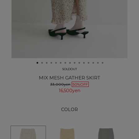
SOLDOUT
MIX MESH GATHER SKIRT
33,000yen
50%OFF
16,500yen
COLOR