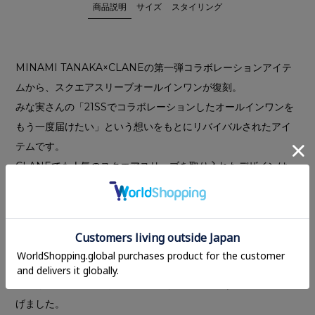
商品説明
サイズ
スタイリング
MINAMI TANAKA×CLANEの第一弾コラボレーションアイテ
ムから、スクエアスリーブオールインワンが復刻。
みな実さんの「21SSでコラボレーションしたオールインワンを
もう一度届けたい」という想いをもとにリバイバルされたアイ
テムです。
CLANEでも人気のスクエアスリーブを取り入れたデザインは、
肩まわりをすっきり見せつつ、さりげなく二の腕をカバー。モ
ードなニュアンスを添えてくれます。
素材には柔らかな細畝（ほそうね）コーデュロイを採用。
程よくゆとりを持たせたシルエットが、大人の抜け感と上品な
リラックスムードを演出します。幅広い体型にフィットし、0サ
イズは低身長の方でもバランス良く着ていただける丈感に仕上
げました。