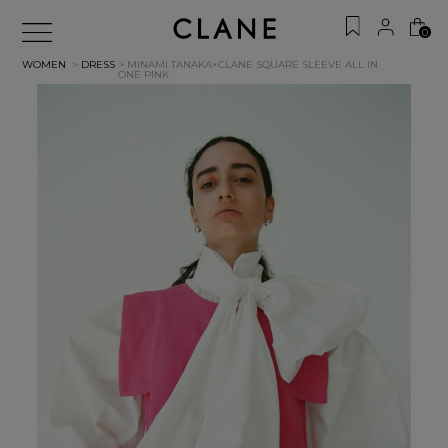
0
WOMEN
>
DRESS
> MINAMI TANAKA×CLANE SQUARE SLEEVE ALL IN
ONE
PINK