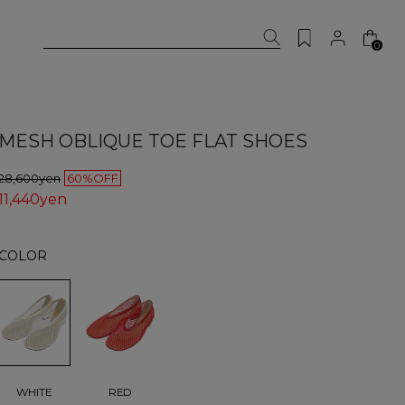
0
MESH OBLIQUE TOE FLAT SHOES
28,600yen
60%OFF
11,440yen
COLOR
WHITE
RED