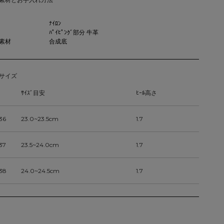
ﾅｲﾛﾝ
ﾊﾟｲﾋﾟﾝｸﾞ部分 牛革
素材
合成底
サイズ
ｻｲｽﾞ目安
ﾋｰﾙ高さ
36
23.0~23.5cm
1.7
37
23.5~24.0cm
1.7
38
24.0~24.5cm
1.7