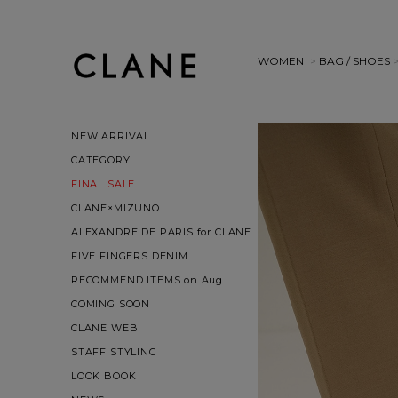
WOMEN
>
BAG / SHOES
NEW ARRIVAL
CATEGORY
FINAL SALE
CLANE×MIZUNO
ALEXANDRE DE PARIS for CLANE
FIVE FINGERS DENIM
RECOMMEND ITEMS on Aug
COMING SOON
CLANE WEB
STAFF STYLING
LOOK BOOK