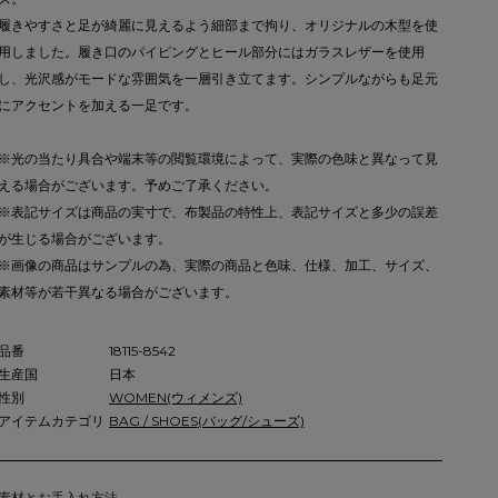
履きやすさと足が綺麗に見えるよう細部まで拘り、オリジナルの木型を使
用しました。履き口のパイピングとヒール部分にはガラスレザーを使用
し、光沢感がモードな雰囲気を一層引き立てます。シンプルながらも足元
にアクセントを加える一足です。
※光の当たり具合や端末等の閲覧環境によって、実際の色味と異なって見
える場合がございます。予めご了承ください。
※表記サイズは商品の実寸で、布製品の特性上、表記サイズと多少の誤差
が生じる場合がございます。
※画像の商品はサンプルの為、実際の商品と色味、仕様、加工、サイズ、
素材等が若干異なる場合がございます。
品番
18115-8542
生産国
日本
性別
WOMEN(ウィメンズ)
アイテムカテゴリ
BAG / SHOES(バッグ/シューズ)
素材とお手入れ方法