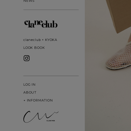
NEWS
claneclub × KYOKA
LOOK BOOK
LOG IN
ABOUT
+
INFORMATION