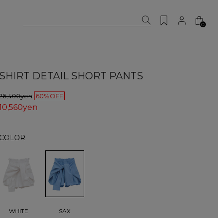
0
SHIRT DETAIL SHORT PANTS
26,400yen
60%OFF
10,560yen
COLOR
SAX
WHITE