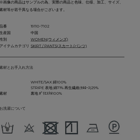
※画像の商品はサンプルの為、実際の商品と色味、仕様、加工、サイズ、
素材等が若干異なる場合がございます。
品番
19110-7102
生産国
中国
性別
WOMEN(ウィメンズ)
アイテムカテゴリ
SKIRT / PANTS(スカート/パンツ)
素材とお手入れ方法
WHITE/SAX 綿100%
STRIPE 表地 綿71% 再生繊維(ｾﾙﾛｰｽ)29%
素材
裏地 ﾎﾟﾘｴｽﾃﾙ100%
お洗濯について