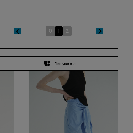
0
1
2
Find your size