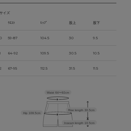
サイズ
ｳｴｽﾄ
ﾋｯﾌﾟ
股上
股下
0
59-87
104.5
30
9.5
1
64-92
109.5
30.5
10.5
2
67-95
112.5
31.5
11.5
Waist
64〜92cm
Rise length
30.5cm
Hip
109.5cm
Inseam length
10.5cm