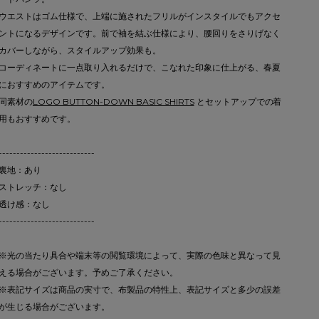
ウエストはゴム仕様で、上端に施されたフリルがインスタイルでもアクセ
ントになるデザインです。前で袖を結ぶ仕様により、腰回りをさりげなく
カバーしながら、スタイルアップ効果も。
コーディネートに一点取り入れるだけで、こなれた印象に仕上がる、春夏
におすすめのアイテムです。
同素材の
LOGO BUTTON-DOWN BASIC SHIRTS
とセットアップでの着
用もおすすめです。
---------------------------
裏地：あり
ストレッチ：なし
透け感：なし
---------------------------
※光の当たり具合や端末等の閲覧環境によって、実際の色味と異なって見
える場合がございます。予めご了承ください。
※表記サイズは商品の実寸で、布製品の特性上、表記サイズと多少の誤差
が生じる場合がございます。