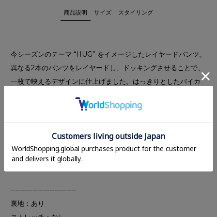
商品説明
サイズ
スタイリング
今シーズンのテーマ “HUG” をイメージしたレイヤードパンツ。
異なる2本のパンツをレイヤードし、ドッキングさせることで、
一枚で映えるデザインに仕上げました。はっきりとしたバイカ
ラーと異素材の組み合わせで、レイヤー感をより楽しめます。
インナーパンツには艶感のある素材を使用し、上品な印象をプ
ラス。アウターパンツはローウエストに設定し、ゆるさと抜け
感を表現しました。
ウエストはゴムとドローストリング仕様で、好みの履き位置に
調整可能です。
---------------------------
裏地：あり
ストレッチ：なし