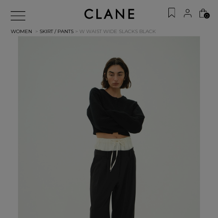
0
WOMEN
>
SKIRT / PANTS
> W WAIST WIDE SLACKS
BLACK