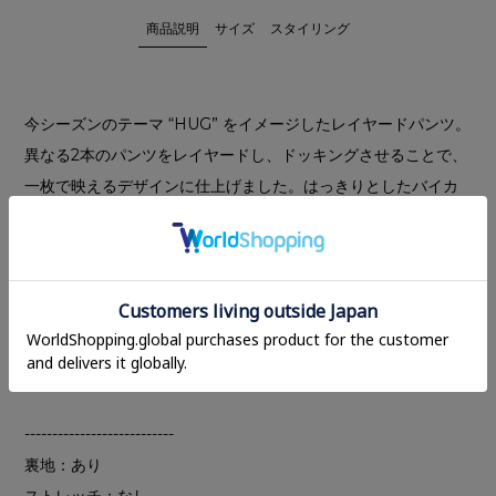
商品説明
サイズ
スタイリング
今シーズンのテーマ “HUG” をイメージしたレイヤードパンツ。
異なる2本のパンツをレイヤードし、ドッキングさせることで、
一枚で映えるデザインに仕上げました。はっきりとしたバイカ
ラーと異素材の組み合わせで、レイヤー感をより楽しめます。
インナーパンツには艶感のある素材を使用し、上品な印象をプ
ラス。アウターパンツはローウエストに設定し、ゆるさと抜け
感を表現しました。
ウエストはゴムとドローストリング仕様で、好みの履き位置に
調整可能です。
---------------------------
裏地：あり
ストレッチ：なし