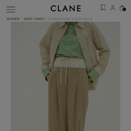
0
WOMEN
>
SKIRT / PANTS
> W WAIST WIDE SLACKS
BEIGE